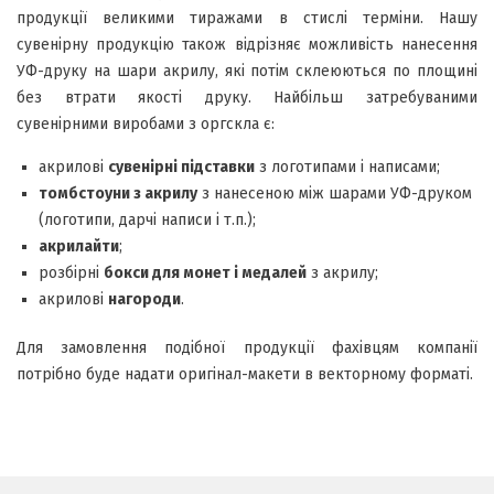
продукції великими тиражами в стислі терміни. Нашу
сувенірну продукцію також відрізняє можливість нанесення
УФ-друку на шари акрилу, які потім склеюються по площині
без втрати якості друку. Найбільш затребуваними
сувенірними виробами з оргскла є:
акрилові
сувенірні підставки
з логотипами і написами;
томбстоуни з акрилу
з нанесеною між шарами УФ-друком
(логотипи, дарчі написи і т.п.);
акрилайти
;
розбірні
бокси для монет і медалей
з акрилу;
акрилові
нагороди
.
Для замовлення подібної продукції фахівцям компанії
потрібно буде надати оригінал-макети в векторному форматі.